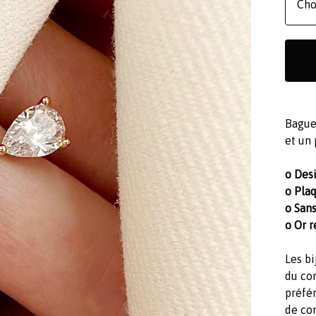
Bague
et un 
o Des
o Plaq
o Sans
o Or r
Les bi
du co
préfér
de co