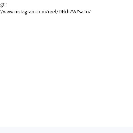
gt :
://www.instagram.com/reel/DFkh2WYsaTo/