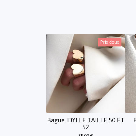
Prix doux
Bague IDYLLE TAILLE 50 ET
52
55,00
€