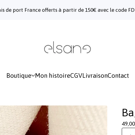
ais de port France offerts à partir de 150€ avec le code F
Boutique
Mon histoire
CGV
Livraison
Contact
Ba
49,0