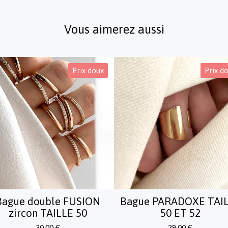
Vous aimerez aussi
Prix doux
Prix d
Bague double FUSION
Bague PARADOXE TAI
zircon TAILLE 50
50 ET 52
30,00
€
29,00
€