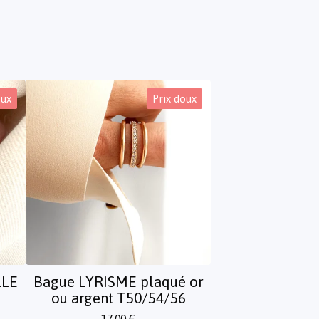
oux
Prix doux
LLE
Bague LYRISME plaqué or
ou argent T50/54/56
17,00
€