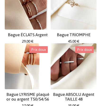
Bague ÉCLATS Argent
Bague TRIOMPHE
29,00
€
45,00
€
Prix doux
Prix doux
Bague LYRISME plaqué
Bague ABSOLU Argent
or ou argent T50/54/56
TAILLE 48
17,00
€
35,00
€