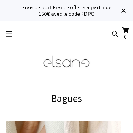
Frais de port France offerts à partir de
150€ avec le code FDPO
Voi
0
0
le
art
pa
Bagues