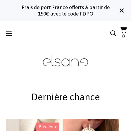
Frais de port France offerts à partir de
150€ avec le code FDPO
Voi
0
0
le
art
pa
Dernière chance
Prix doux