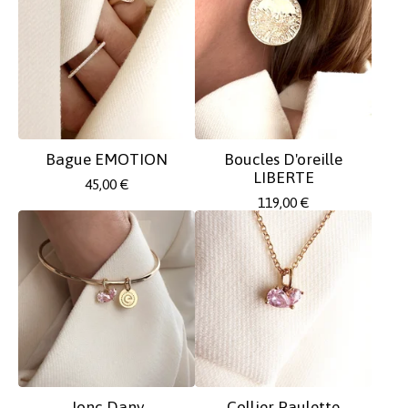
Bague EMOTION
Boucles D'oreille
LIBERTE
45,00
€
119,00
€
Jonc Dany
Collier Paulette