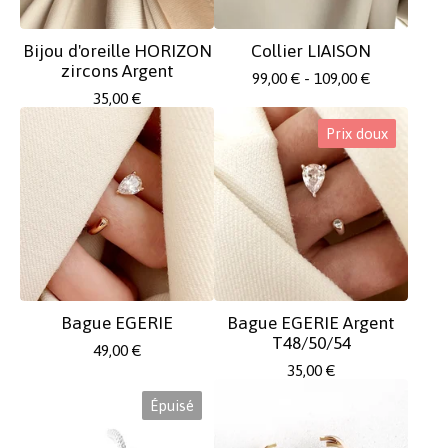
Bijou d'oreille HORIZON
Collier LIAISON
zircons Argent
99,00
€
- 109,00
€
35,00
€
Prix doux
Bague EGERIE
Bague EGERIE Argent
T48/50/54
49,00
€
35,00
€
Épuisé