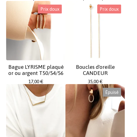
Prix doux
Prix doux
Bague LYRISME plaqué
Boucles d'oreille
or ou argent T50/54/56
CANDEUR
17,00
€
35,00
€
Épuisé