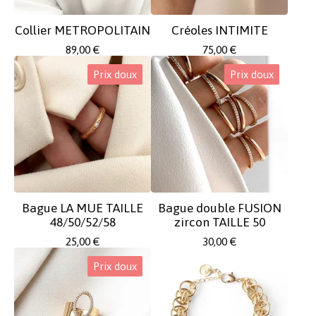
Collier METROPOLITAIN
Créoles INTIMITE
89,00
€
75,00
€
Prix doux
Prix doux
Bague LA MUE TAILLE
Bague double FUSION
48/50/52/58
zircon TAILLE 50
25,00
€
30,00
€
Prix doux