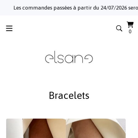
ommandes passées à partir du 24/07/2026 seront expédiée
Voi
0
0
le
art
pa
Bracelets