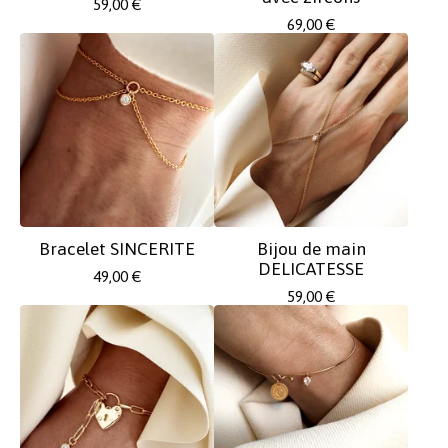
59,00
€
69,00
€
Bracelet SINCERITE
Bijou de main
DELICATESSE
49,00
€
59,00
€