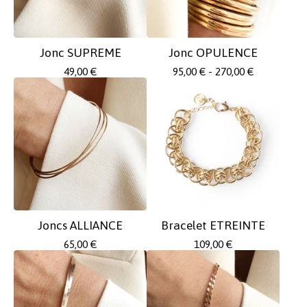
Jonc SUPREME
Jonc OPULENCE
49,00
€
95,00
€
- 270,00
€
Joncs ALLIANCE
Bracelet ETREINTE
65,00
€
109,00
€