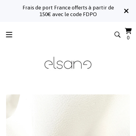
Frais de port France offerts à partir de
150€ avec le code FDPO
Voi
0
0
le
art
pa