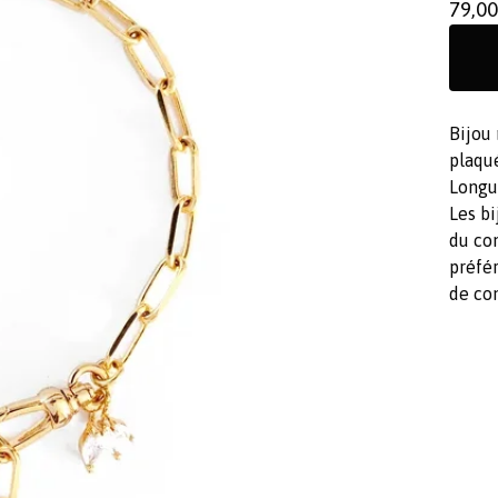
79,0
Bijou
plaqué
Longu
Les bi
du co
préfér
de co