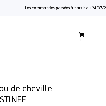
Les commandes passées à partir du 24/07/2026 s
Voir
0
0
le
articles
panier
jou de cheville
STINEE