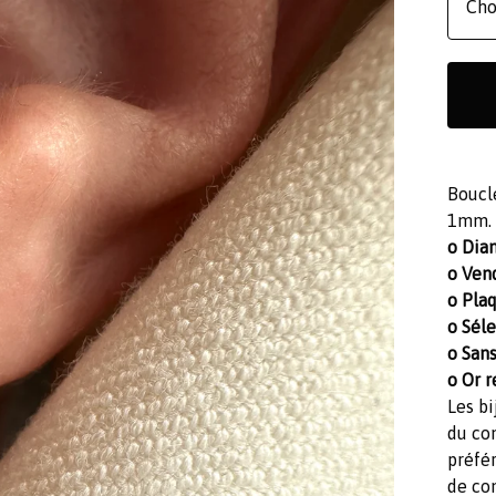
Boucle
1mm.
o Dia
o Vend
o Plaq
o Sél
o Sans
o Or r
Les bi
du co
préfér
de co