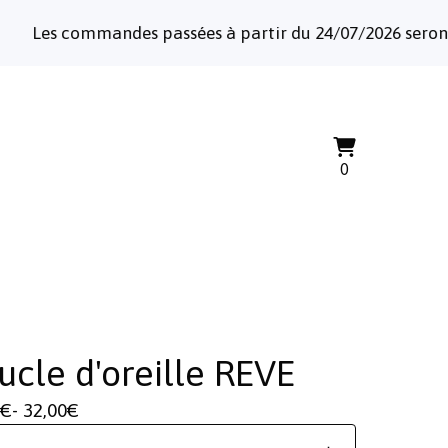
es commandes passées à partir du 24/07/2026 seront expéd
Voir
0
0
le
articles
panier
ucle d'oreille REVE
€
- 32,00
€