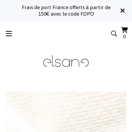
Frais de port France offerts à partir de
150€ avec le code FDPO
Voi
0
0
le
art
pa