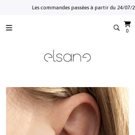
Les commandes passées à partir du 24/07/2026 
Voi
0
0
le
art
pa