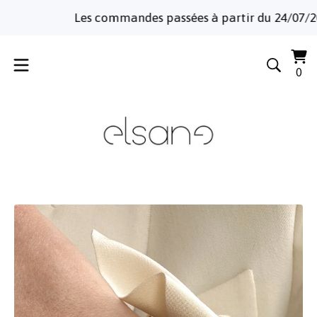
Les commandes passées à partir du 24/07/2026 
Voi
0
0
le
art
pa