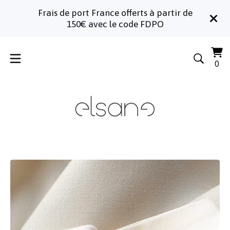
Frais de port France offerts à partir de
150€ avec le code FDPO
Voi
0
0
le
art
pa