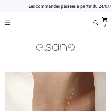
Les commandes passées à partir du 24/07/2026
Voi
0
0
le
art
pa