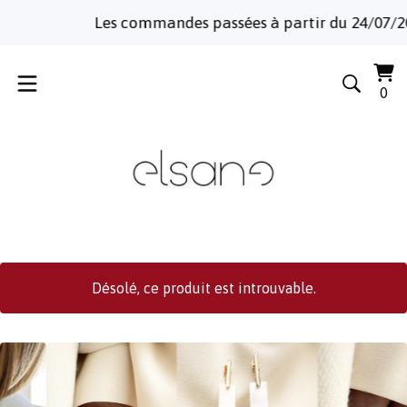
Les commandes passées à partir du 24/07/2026 se
Voi
0
0
le
art
pa
Désolé, ce produit est introuvable.