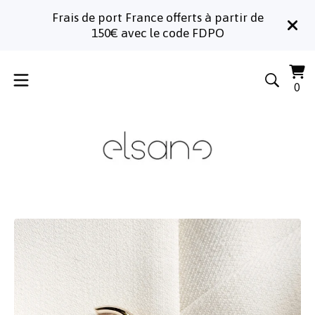
Frais de port France offerts à partir de
150€ avec le code FDPO
Voi
0
0
le
art
pa