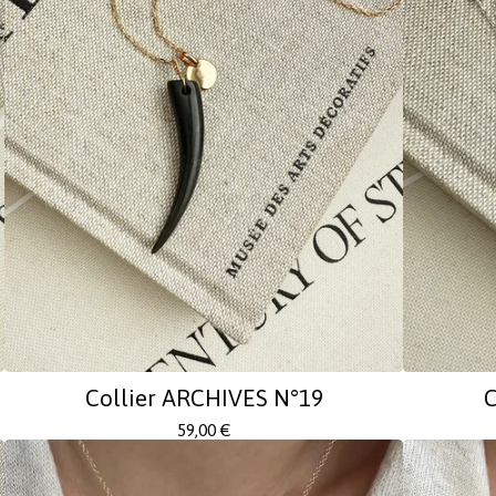
Collier ARCHIVES N°19
C
59,00
€