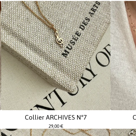
Collier ARCHIVES N°7
C
29,00
€