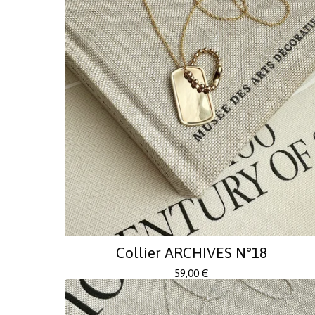
Collier ARCHIVES N°18
59,00
€