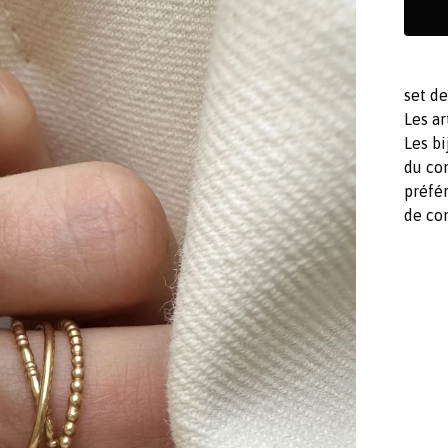
set de
Les ar
Les bi
du co
préfér
de co