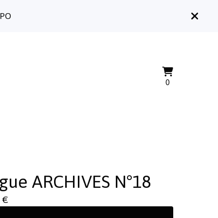
DPO
Voir
0
0
le
articles
panier
gue ARCHIVES N°18
0
€