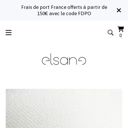
Frais de port France offerts à partir de
150€ avec le code FDPO
Voi
0
0
le
art
pa