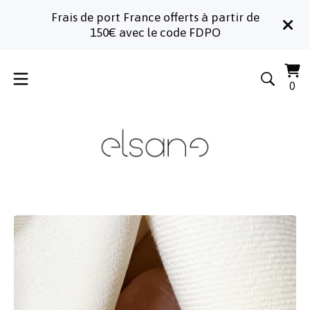
Frais de port France offerts à partir de
150€ avec le code FDPO
Voi
0
0
le
art
pa