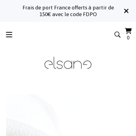
Frais de port France offerts à partir de
150€ avec le code FDPO
Voi
0
0
le
art
pa