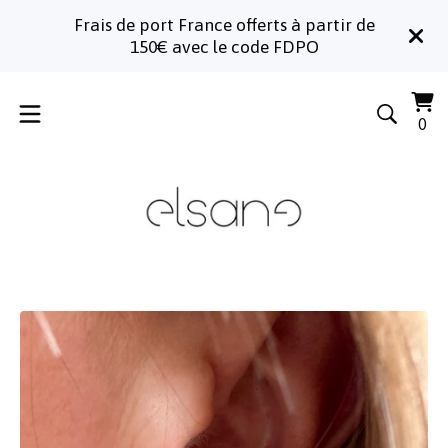
Frais de port France offerts à partir de
150€ avec le code FDPO
Voi
0
0
le
art
pa