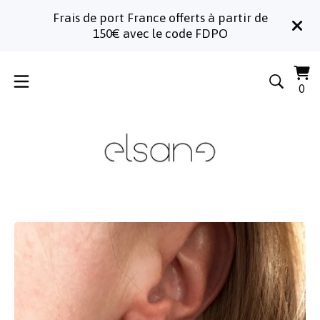
Frais de port France offerts à partir de
150€ avec le code FDPO
Voi
0
0
le
art
pa