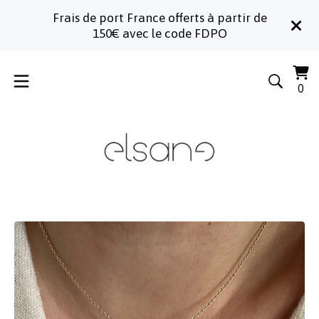
Frais de port France offerts à partir de
150€ avec le code FDPO
Voi
0
0
le
art
pa