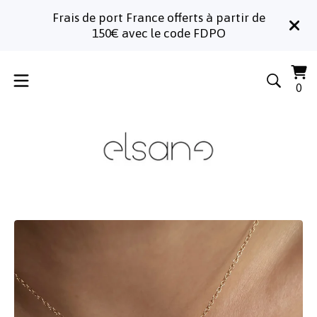
Frais de port France offerts à partir de
150€ avec le code FDPO
Voi
0
0
le
art
pa