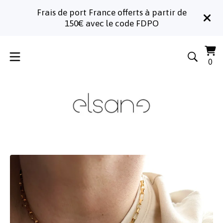
Frais de port France offerts à partir de
150€ avec le code FDPO
Voi
0
0
le
art
pa