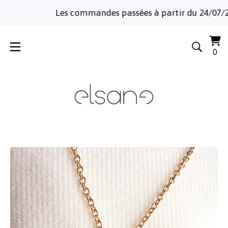
Les commandes passées à partir du 24/07/2026 
Voi
0
0
le
art
pa