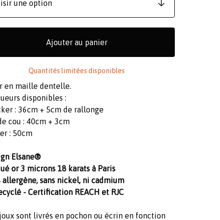
Ajouter au panier
Quantités limitées disponibles
r en maille dentelle.
ueurs disponibles :
cker : 36cm + 5cm de rallonge
 de cou : 40cm + 3cm
ier : 50cm
ign Elsane®
ué or 3 microns 18 karats à Paris
 allergène, sans nickel, ni cadmium
ecyclé - Certification REACH et RJC
joux sont livrés en pochon ou écrin en fonction