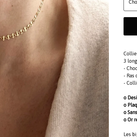
Collie
3 long
- Cho
- Ras
- Coll
o Des
o Plaq
o Sans
o Or r
Les bi