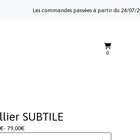
Les commandes passées à partir du 24/07/2026 ser
Voir
0
0
le
articles
panier
llier SUBTILE
€
- 79,00
€