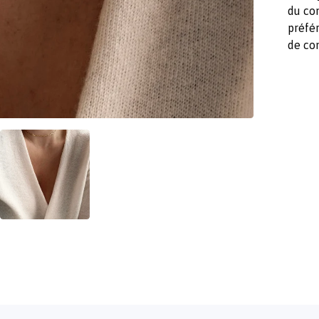
du co
préfér
de co