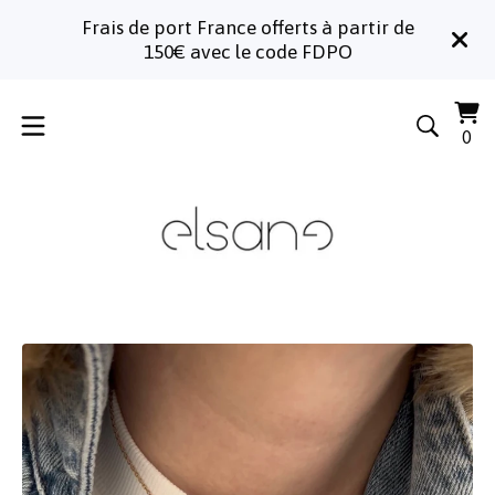
Frais de port France offerts à partir de
150€ avec le code FDPO
Voi
0
0
le
art
pa