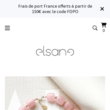
Frais de port France offerts à partir de
150€ avec le code FDPO
Voi
0
0
le
art
pa