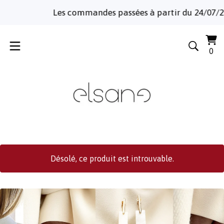
Les commandes passées à partir du 24/07/2026 se
Voi
0
0
le
art
pa
Désolé, ce produit est introuvable.